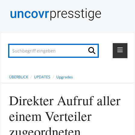
AKTUELLES
EINFÜHRUNG
ÜBERBLICK
/
UPDATES
/
Upgrades
UPDATES
Releases
Direkter Aufruf aller
Upgrades
einem Verteiler
FEATURES
FAQs
zugeordneten